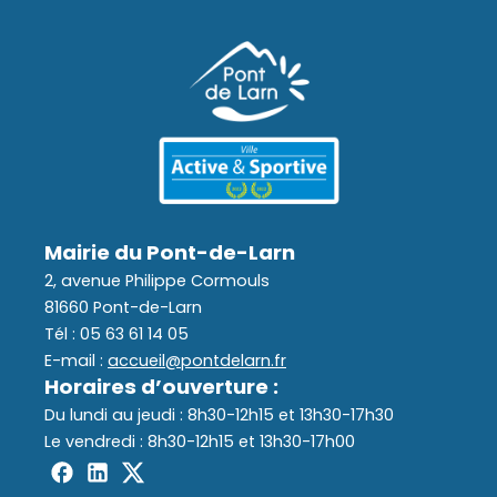
(12 - 17
Assainissement
ans)
Déchets
Mairie du Pont-de-Larn
2, avenue Philippe Cormouls
81660 Pont-de-Larn
Tél : 05 63 61 14 05
E-mail :
accueil@pontdelarn.fr
Horaires d’ouverture :
Du lundi au jeudi : 8h30-12h15 et 13h30-17h30
Le vendredi : 8h30-12h15 et 13h30-17h00