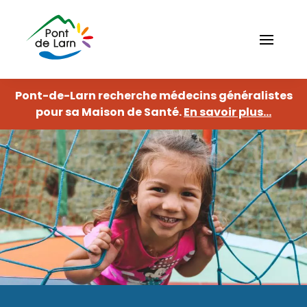
Aller
au
contenu
principal
Pont-de-Larn recherche médecins généralistes
Navigation
fermer
principale
Ma
pour sa Maison de Santé.
En savoir plus...
commune
Histoire
Ville
active
Se
déplacer
Associations
Enfance
sportives
et
jeunesse
Elus du
conseil
Associations
municipal
culturelles
Petite
Action
enfance
sociale