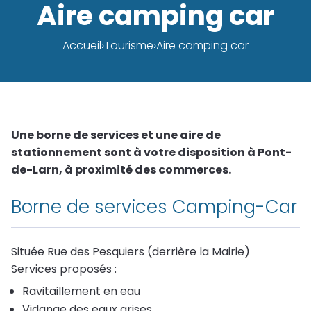
Aire camping car
Comptes
Autres
rendus
associations
Ecoles
Santé
Urbanisme
Accueil
Tourisme
Aire camping car
Fil
Tarifs
Equipements
Restauration
CCAS
Démarches
Tourisme
d'Ariane
municipaux
et
et Garderie
travaux
installations
scolaire
Jardins
Sentiers de
Contact
Salles
amicaux
Documents
randonnée
Minibus
Transports
officiels
Une borne de services et une aire de
Rechercher
scolaires
Aides :
Séniors
Hébergements
stationnement sont à votre disposition à Pont-
frelons,
Formulaires
Affaires
de-Larn, à proximité des commerces.
façades
Accueil
en
Infos
Restauration
Borne de services Camping-Car
de
cours
pratiques
loisirs
Environnement
Aire
(3-12
Permis
camping
Située Rue des Pesquiers (derrière la Mairie)
ans)
de
Le
car
Services proposés :
louer
"Communal"
Ravitaillement en eau
Accueil
Economie
jeunes
Vidange des eaux grises
Eau et