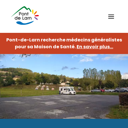
Aller
au
contenu
principal
Pont-de-Larn recherche médecins généralistes
Navigation
fermer
principale
Ma
pour sa Maison de Santé.
En savoir plus...
commune
Histoire
Ville
active
Se
déplacer
Associations
Enfance
sportives
et
jeunesse
Elus du
conseil
Associations
municipal
culturelles
Petite
Action
enfance
sociale