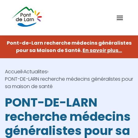
Aller
au
contenu
principal
Pont-de-Larn recherche médecins généralistes
Navigation
fermer
principale
Ma
pour sa Maison de Santé.
En savoir plus...
commune
Accueil
Actualites
Histoire
Ville
Fil
PONT-DE-LARN recherche médecins généralistes pour
active
d'Ariane
sa maison de santé
Se
déplacer
Associations
Enfance
PONT-DE-LARN
sportives
et
jeunesse
Elus du
recherche médecins
conseil
Associations
généralistes pour sa
municipal
culturelles
Petite
Action
enfance
sociale