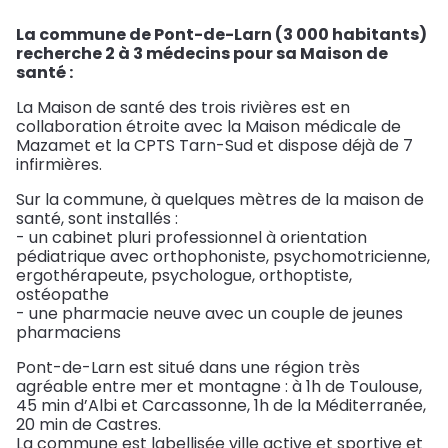
(12 - 17
Assainissement
La commune de Pont-de-Larn (3 000 habitants)
ans)
recherche 2 à 3 médecins pour sa Maison de
santé :
Déchets
La Maison de santé des trois rivières est en
collaboration étroite avec la Maison médicale de
Mazamet et la CPTS Tarn-Sud et dispose déjà de 7
infirmières.
Sur la commune, à quelques mètres de la maison de
santé, sont installés :
- un cabinet pluri professionnel à orientation
pédiatrique avec orthophoniste, psychomotricienne,
ergothérapeute, psychologue, orthoptiste,
ostéopathe
- une pharmacie neuve avec un couple de jeunes
pharmaciens
Pont-de-Larn est situé dans une région très
agréable entre mer et montagne : à 1h de Toulouse,
45 min d’Albi et Carcassonne, 1h de la Méditerranée,
20 min de Castres.
La commune est labellisée ville active et sportive et