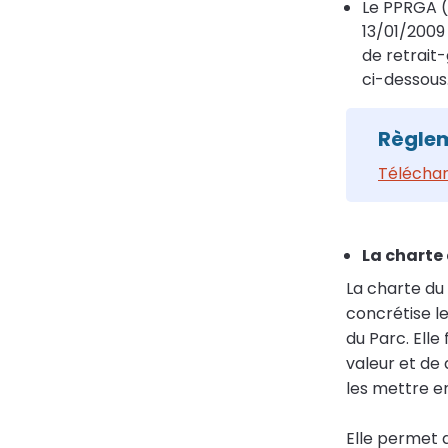
Le PPRGA (
13/01/2009
de retrait
ci-dessous
Règle
Téléchar
La charte
La charte du
concrétise l
du Parc. Elle
valeur et de
les mettre e
Elle permet 