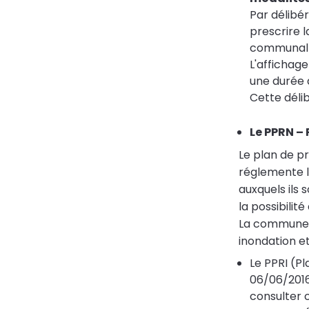
Par délibé
prescrire l
communal e
L'affichag
une durée d
Cette délib
Le PPRN – 
Le plan de pr
réglemente l'
auxquels ils 
la possibilit
La commune d
inondation et
Le PPRI (P
06/06/2016
consulter c