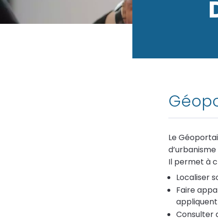
Fil
d'Ariane
Géopor
Le Géoportai
d’urbanisme 
Il permet à 
Localiser s
Faire appar
appliquent 
Consulter 