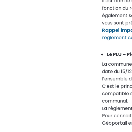
Il est bon de
fonction du r
également s
vous sont pr
Rappel imp
règlement c
Le PLU – 
La commune d
date du 15/12
l’ensemble du
C’est le pri
compatible se
communal.
La règlement
Pour connaît
Géoportail e