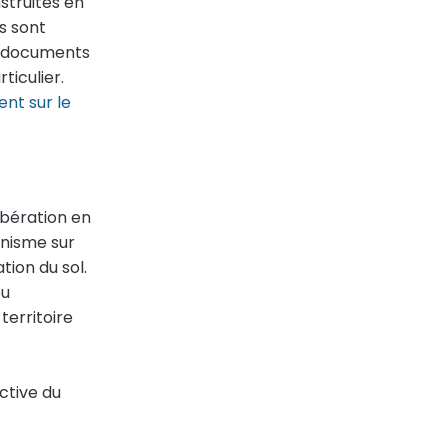
nstruites en
s sont
s documents
ticulier.
nt sur le
bération en
anisme sur
tion du sol.
ou
territoire
ctive du