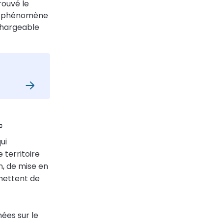
rouvé le
au phénomène
chargeable
c
ui
 territoire
on, de mise en
rmettent de
ées sur le