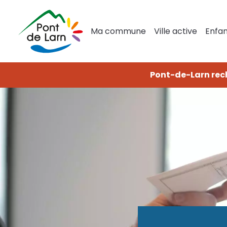
Aller
Navigation
au
principale
contenu
Ma commune
Ville active
Enfan
principal
Pont-de-Larn rec