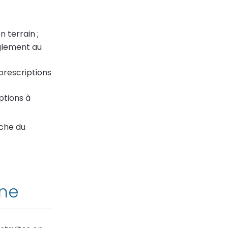
n terrain ;
glement au
prescriptions
ptions à
rche du
une