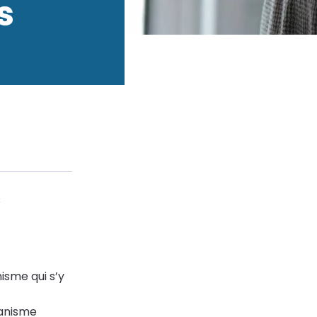
s
s
isme qui s’y
banisme