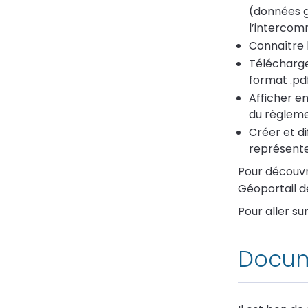
(données 
l’intercom
Connaître l
Télécharge
format .pdf
Afficher e
du règleme
Créer et di
représenter
Pour découvr
Géoportail d
Pour aller su
Docum