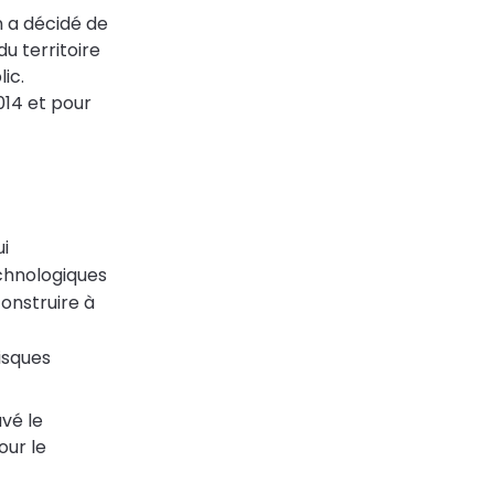
n a décidé de
u territoire
ic.
014 et pour
ui
echnologiques
construire à
isques
vé le
our le