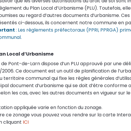
 savoir que les diverses autorisations du droit de sol sont i
èglement du Plan Local d’Urbanisme (PLU). Toutefois, elle
oumises au regard d’autres documents d’urbanisme. Ce
ésentés ci-dessous, ils concernent notre commune en par
ortant
: Les règlements préfectoraux (PPRI, PPRGA) prime
ommunal.
Plan Local d’Urbanisme
e Pont-de-Larn dispose d’un PLU approuvé par une déli
/2006. Ce document est un outil de planification de l’urb
 territoire communal qui fixe les règles générales d’utilisa
ncipal document d’urbanisme qui se doit d’être conforme 
lon les cas, avec les autres documents en vigueur sur le 
ation appliquée varie en fonction du zonage.
re ce zonage vous pouvez vous rendre sur la carte Intera
n cliquant
ICI