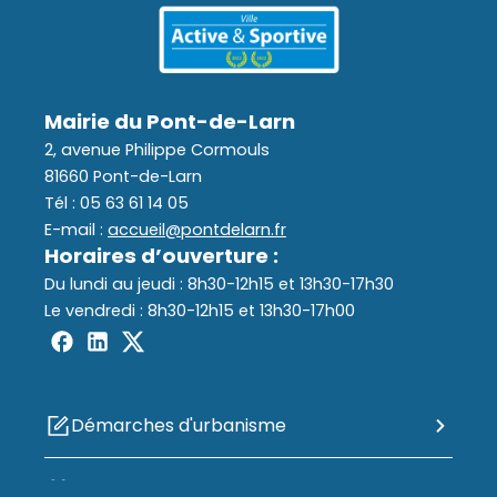
(12 - 17
Assainissement
ans)
Déchets
Mairie du Pont-de-Larn
2, avenue Philippe Cormouls
81660 Pont-de-Larn
Tél : 05 63 61 14 05
E-mail :
accueil@pontdelarn.fr
Horaires d’ouverture :
Du lundi au jeudi : 8h30-12h15 et 13h30-17h30
Le vendredi : 8h30-12h15 et 13h30-17h00
Démarches d'urbanisme
Portail Famille