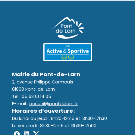
(12 - 17
Assainissement
ans)
Déchets
Mairie du Pont-de-Larn
2, avenue Philippe Cormouls
81660 Pont-de-Larn
Tél : 05 63 61 14 05
E-mail :
accueil@pontdelarn.fr
Horaires d’ouverture :
Du lundi au jeudi : 8h30-12h15 et 13h30-17h30
Le vendredi : 8h30-12h15 et 13h30-17h00