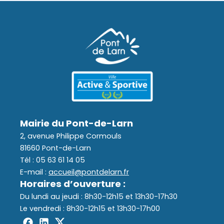
(12 - 17
Assainissement
ans)
Déchets
Mairie du Pont-de-Larn
2, avenue Philippe Cormouls
81660 Pont-de-Larn
Tél : 05 63 61 14 05
E-mail :
accueil@pontdelarn.fr
Horaires d’ouverture :
Du lundi au jeudi : 8h30-12h15 et 13h30-17h30
Le vendredi : 8h30-12h15 et 13h30-17h00