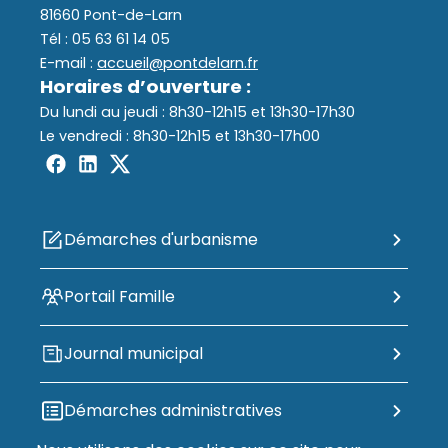
81660 Pont-de-Larn
(12 - 17
Assainissement
Tél : 05 63 61 14 05
ans)
E-mail :
accueil@pontdelarn.fr
Déchets
Horaires d’ouverture :
Du lundi au jeudi : 8h30-12h15 et 13h30-17h30
Le vendredi : 8h30-12h15 et 13h30-17h00
Démarches d'urbanisme
Portail Famille
Journal municipal
Démarches administratives