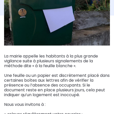
Comptes
Autres
rendus
associations
Ecoles
Santé
Urbanisme
Tarifs
Equipements
Restauration
CCAS
Démarches
Tourisme
municipaux
et
et Garderie
travaux
installations
scolaire
Jardins
Sentiers de
Contact
Salles
amicaux
Documents
randonnée
Minibus
Transports
officiels
Rechercher
scolaires
Aides :
Séniors
Hébergements
La mairie appelle les habitants à la plus grande
vigilance suite à plusieurs signalements de la
frelons,
Formulaires
Affaires
méthode dite « à la feuille blanche ».
façades
Accueil
en
Infos
Restauration
de
cours
pratiques
Une feuille ou un papier est discrètement placé dans
certaines boîtes aux lettres afin de vérifier la
loisirs
Environnement
Aire
présence ou l’absence des occupants. Si le
(3-12
Permis
camping
document reste en place plusieurs jours, cela peut
ans)
de
Le
car
indiquer qu’un logement est inoccupé.
louer
"Communal"
Nous vous invitons à :
Accueil
Economie
jeunes
Eau et