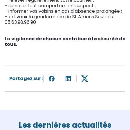
- relever régulièrement votre courrier ;
- signaler tout comportement suspect ;
(12 - 17
Assainissement
- informer vos voisins en cas d’absence prolongée ;
ans)
- prévenir la gendarmerie de St Amans Soult au
Déchets
05.63.98.96.90
La vigilance de chacun contribue à la sécurité de
tous.
Partagez sur :
Les dernières actualités