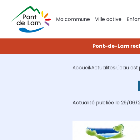
Aller
Navigation
au
principale
contenu
Ma commune
Ville active
Enfan
principal
Pont-de-Larn rec
Accueil
Actualites
L'eau est
Fil
d'Ariane
Actualité publiée le 29/06/