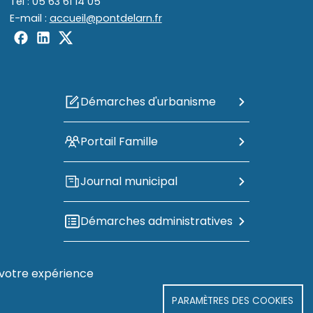
Tél : 05 63 61 14 05
E-mail :
accueil@pontdelarn.fr
Démarches d'urbanisme
Portail Famille
Journal municipal
Démarches administratives
r votre expérience
PARAMÈTRES DES COOKIES
Mentions légales
Politique de confidentialité