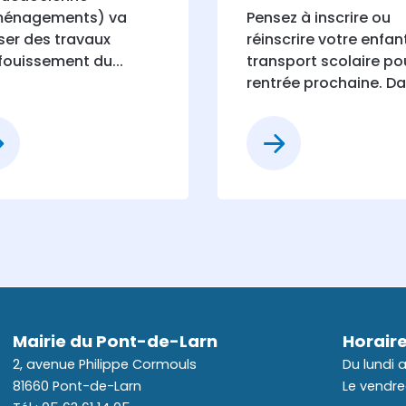
ménagements) va
Pensez à inscrire ou
iser des travaux
réinscrire votre enfan
fouissement du...
transport scolaire pou
rentrée prochaine. Dat
Mairie du Pont-de-Larn
Horaire
2, avenue Philippe Cormouls
Du lundi 
81660 Pont-de-Larn
Le vendre