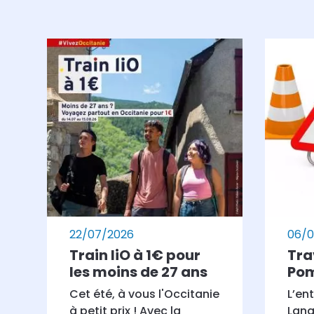
22/07/2026
06/0
Train liO à 1€ pour
Tra
les moins de 27 ans
Po
Cet été, à vous l'Occitanie
L’en
à petit prix ! Avec la
Lan