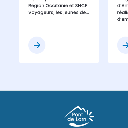
Région Occitanie et SNCF
d’A
Voyageurs, les jeunes de...
réal
d’en
Voir plus