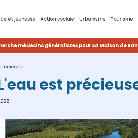
ce et jeunesse
Action sociale
Urbanisme
Tourisme
herche médecins généralistes pour sa Maison de San
 précieuse
L'eau est précieus
2026